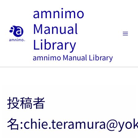
内
amnimo
容
を
Manual
ス
キ
Library
ッ
プ
amnimo Manual Library
投稿者
名:chie.teramura@yo