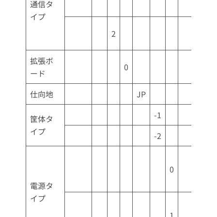
通信タ
イプ
2
拡張ボ
0
ード
仕向地
JP
-1
筐体タ
イプ
-2
0
電源タ
イプ
1