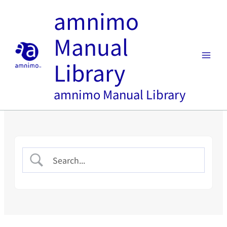
内
amnimo
容
を
Manual
ス
キ
Library
ッ
プ
amnimo Manual Library