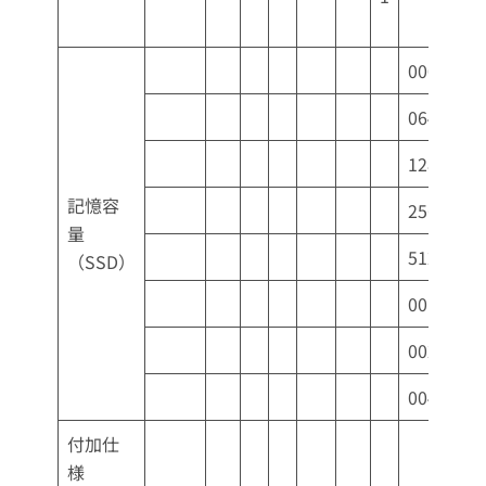
000G
064G
128G
記憶容
256G
量
512G
（SSD）
001T
002T
004T
付加仕
/
様