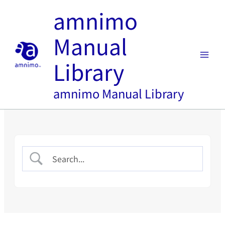
内
amnimo
容
を
Manual
ス
キ
Library
ッ
プ
amnimo Manual Library