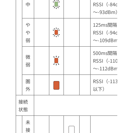
中
RSSI（-84dBm
～-93dBm）
や
125ms間隔
や
RSSI（-94dBm
弱
～-109dBm）
500ms間隔
微
RSSI（-110dBm
弱
～-112dBm）
圏
RSSI（-113dBm
外
以下）
接続
状態
未
接