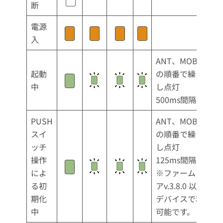
断
電源
入
ANT、MOB、ST
起動
の順番で繰り返
中
し点灯
500ms間隔
PUSH
ANT、MOB、ST
スイ
の順番で繰り返
ッチ
し点灯
操作
125ms間隔
によ
※ファームウェ
る初
アv.3.8.0 以降の
期化
デバイスで利用
中
可能です。