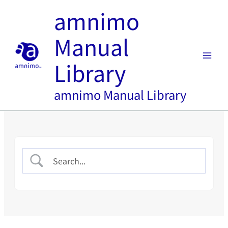
内
amnimo
容
を
Manual
ス
キ
Library
ッ
プ
amnimo Manual Library