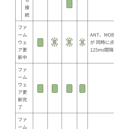
接
続
ファ
ーム
ANT、MOB、ST
ウェ
が 同時に点滅
ア更
125ms間隔
新中
ファ
ーム
ウェ
ア更
新完
了
ファ
ーム