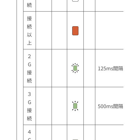
続
接
続
以
上
２
G
125ms間隔
接
続
３
G
500ms間隔
接
続
４
G