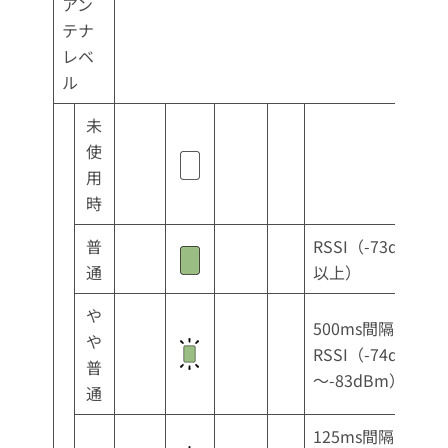
アン
テナ
レベ
ル
未
使
用
時
普
RSSI（-73dBm
通
以上）
や
500ms間隔
や
RSSI（-74dBm
普
～-83dBm）
通
125ms間隔