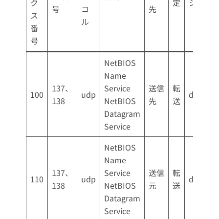
ク
定
シー
号
コ
先
ス
ル
番
号
NetBIOS
Name
137、
Service
送信
転
100
udp
drop
138
NetBIOS
先
送
Datagram
Service
NetBIOS
Name
137、
Service
送信
転
110
udp
drop
138
NetBIOS
元
送
Datagram
Service