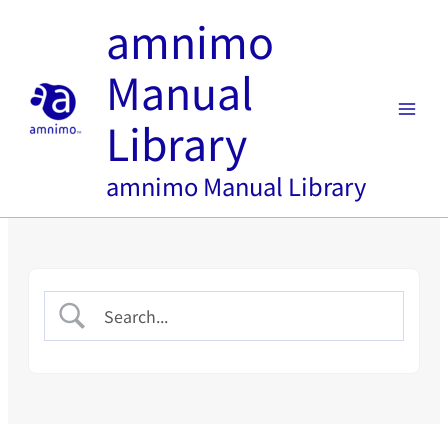
内
amnimo
容
を
Manual
ス
キ
Library
ッ
プ
amnimo Manual Library