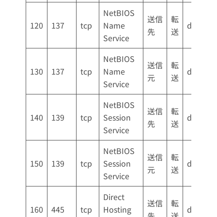
NetBIOS
送信
転
120
137
tcp
Name
drop
先
送
Service
NetBIOS
送信
転
130
137
tcp
Name
drop
元
送
Service
NetBIOS
送信
転
140
139
tcp
Session
drop
先
送
Service
NetBIOS
送信
転
150
139
tcp
Session
drop
元
送
Service
Direct
送信
転
160
445
tcp
Hosting
drop
先
送