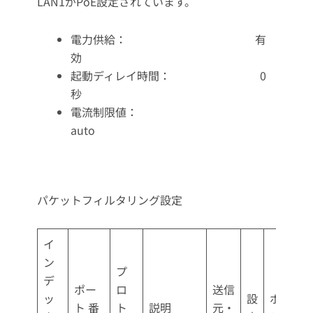
LAN1がPoE設定されています。
電力供給： 有
効
起動ディレイ時間： 0
秒
電流制限値：
auto
パケットフィルタリング設定
イ
ン
プ
デ
ポー
ロ
送信
ッ
設
ポリ
ト 番
ト
説明
元・