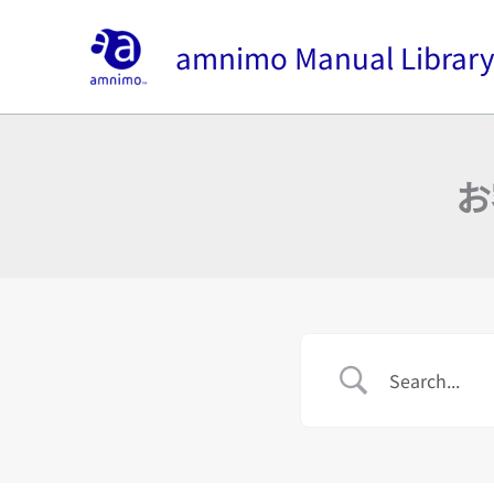
内
容
amnimo Manual Librar
を
ス
キ
ッ
お
プ