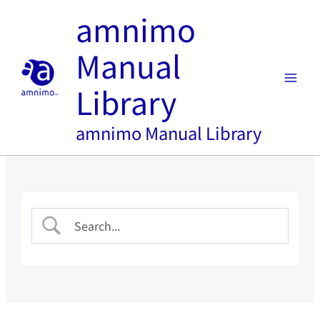
内
amnimo
容
を
Manual
ス
キ
Library
ッ
プ
amnimo Manual Library