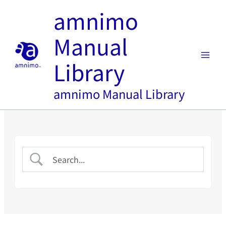
内
amnimo
容
を
Manual
ス
キ
Library
ッ
プ
amnimo Manual Library