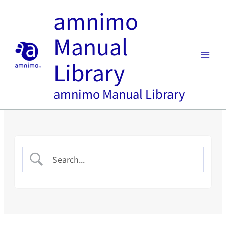
内
amnimo
容
を
Manual
ス
キ
Library
ッ
プ
amnimo Manual Library