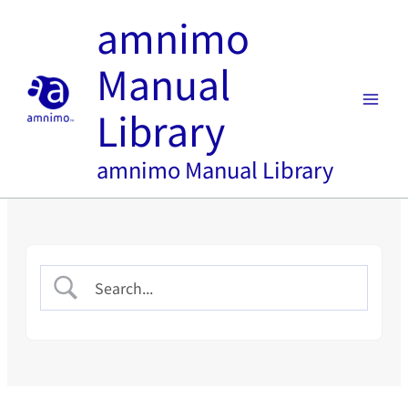
内
amnimo
容
を
Manual
ス
キ
Library
ッ
プ
amnimo Manual Library