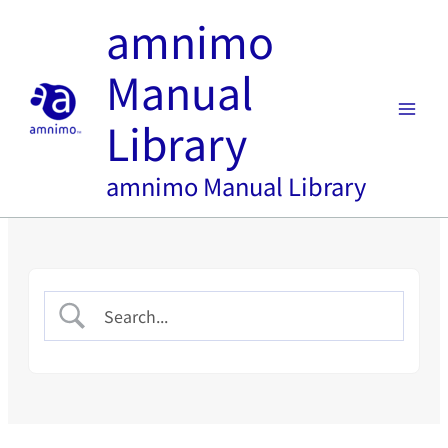
内
amnimo
容
を
Manual
ス
キ
Library
ッ
プ
amnimo Manual Library