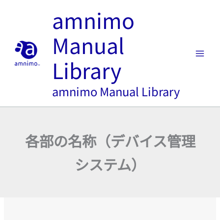
内
amnimo
容
を
Manual
ス
キ
Library
ッ
プ
amnimo Manual Library
各部の名称（デバイス管理
システム）