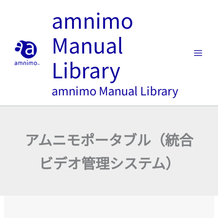
内
amnimo
容
を
Manual
ス
キ
Library
ッ
プ
amnimo Manual Library
アムニモポータブル（統合
ビデオ管理システム）