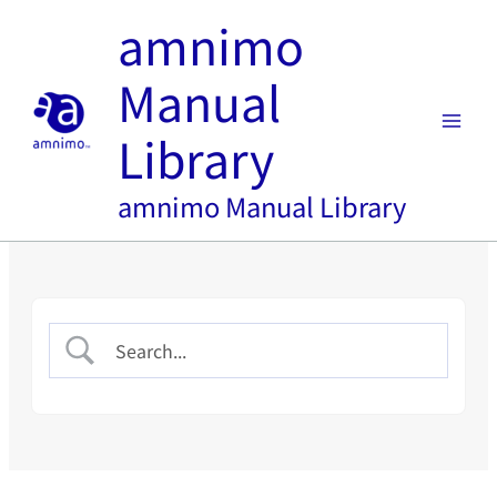
内
amnimo
容
を
Manual
ス
キ
Library
ッ
プ
amnimo Manual Library