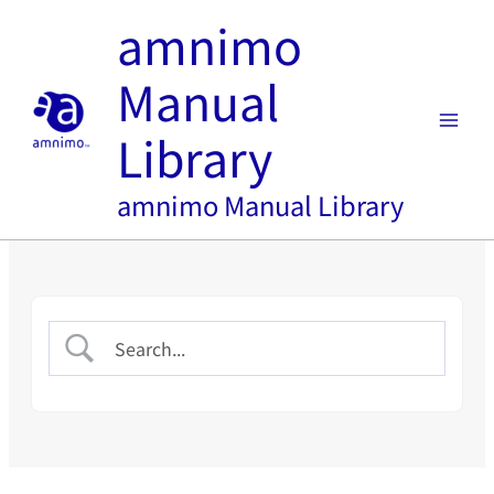
内
amnimo
容
を
Manual
ス
キ
Library
ッ
プ
amnimo Manual Library