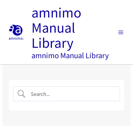
内
amnimo
容
を
Manual
ス
キ
Library
ッ
プ
amnimo Manual Library