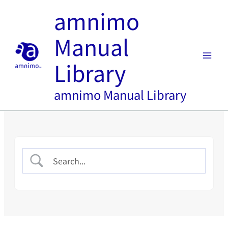
内
amnimo
容
を
Manual
ス
キ
Library
ッ
プ
amnimo Manual Library