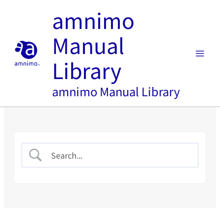
内
amnimo
容
を
Manual
ス
キ
Library
ッ
プ
amnimo Manual Library