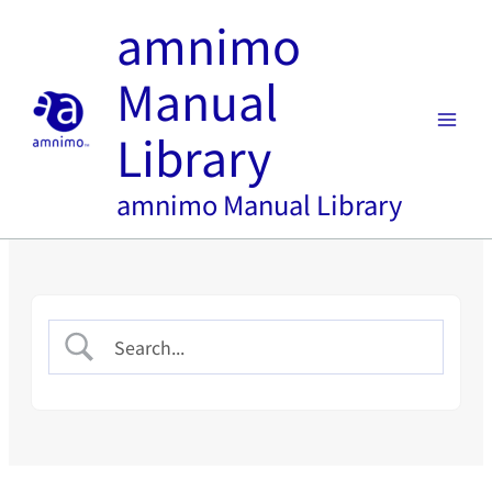
内
amnimo
容
を
Manual
ス
キ
Library
ッ
プ
amnimo Manual Library