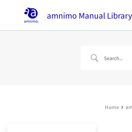
内
容
amnimo Manual Librar
を
ス
キ
ッ
プ
Home
am