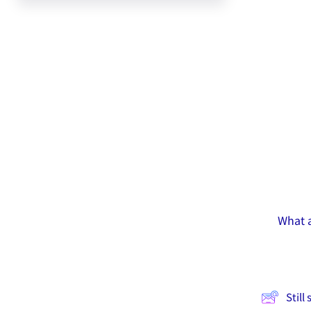
What a
Still