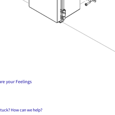
re your Feelings
 stuck? How can we help?