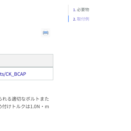
必要物
取付例
ucts/CK_BCAP
られる適切なボルトまた
けトルクは1.0N・m