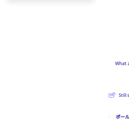
What a
Still
ポー