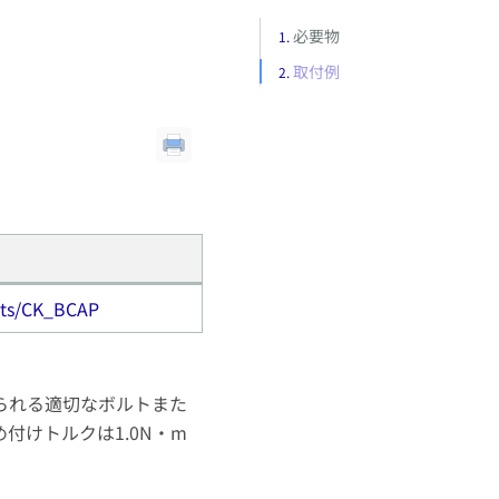
必要物
取付例
ucts/CK_BCAP
られる適切なボルトまた
けトルクは1.0N・m