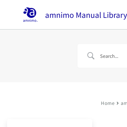
内
容
amnimo Manual Librar
を
ス
キ
ッ
プ
Home
am