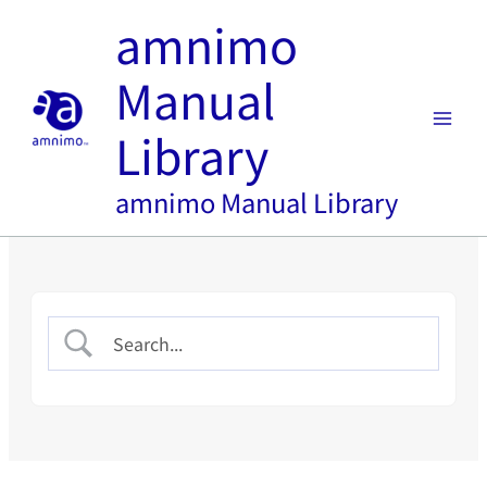
内
amnimo
容
を
Manual
ス
キ
Library
ッ
プ
amnimo Manual Library