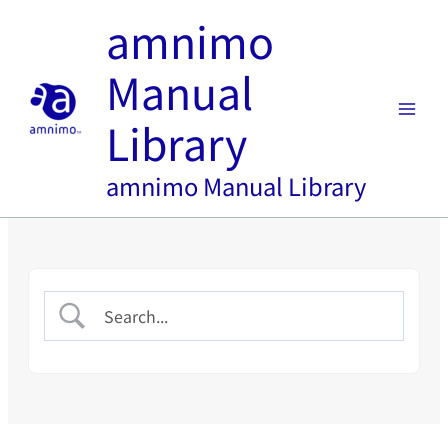
内
amnimo
容
を
Manual
ス
キ
Library
ッ
プ
amnimo Manual Library