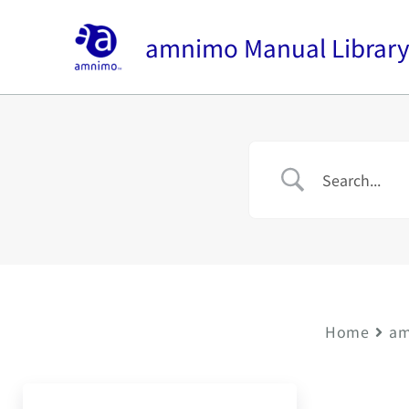
内
容
amnimo Manual Librar
を
ス
キ
ッ
プ
Home
am