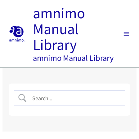
内
amnimo
容
を
Manual
ス
キ
Library
ッ
プ
amnimo Manual Library