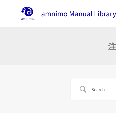
内
容
amnimo Manual Librar
を
ス
キ
ッ
注
プ