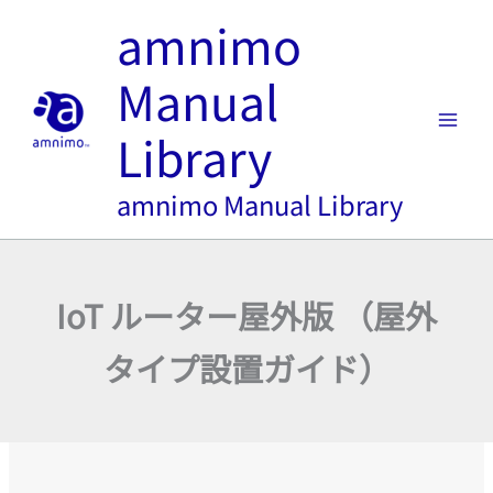
内
amnimo
容
を
Manual
ス
キ
Library
ッ
プ
amnimo Manual Library
IoT ルーター屋外版 （屋外
タイプ設置ガイド）