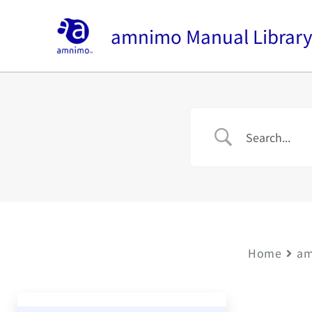
内
容
amnimo Manual Librar
を
ス
キ
ッ
プ
Home
am