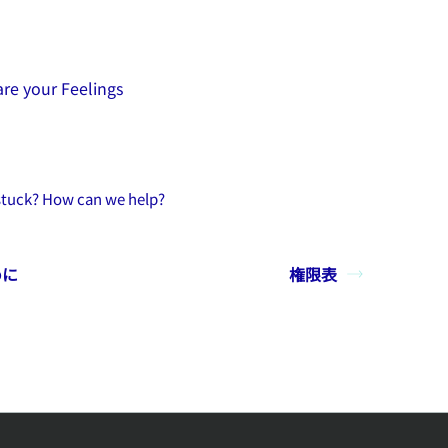
re your Feelings
 stuck? How can we help?
めに
権限表