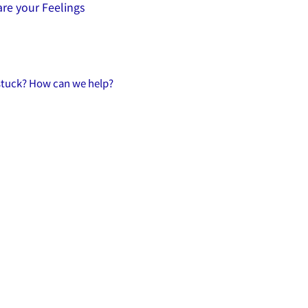
re your Feelings
 stuck? How can we help?