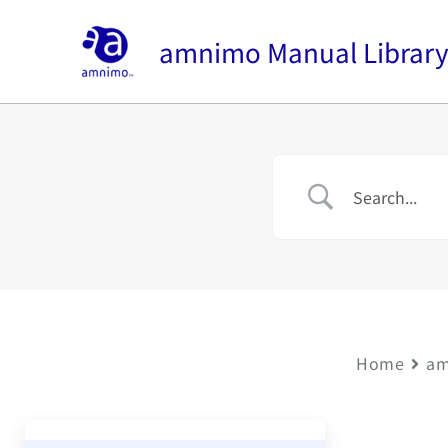
内
容
amnimo Manual Librar
を
ス
キ
ッ
プ
Home
am