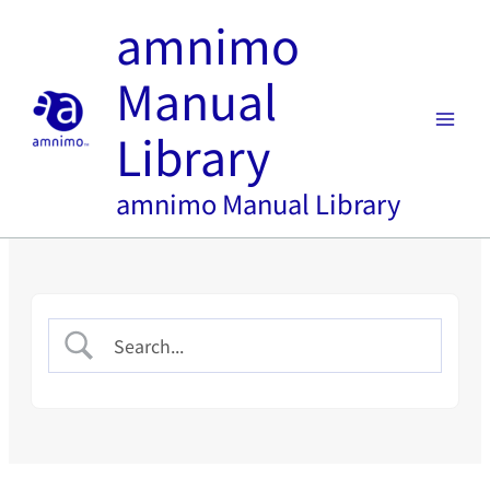
内
amnimo
容
を
Manual
ス
キ
Library
ッ
プ
amnimo Manual Library