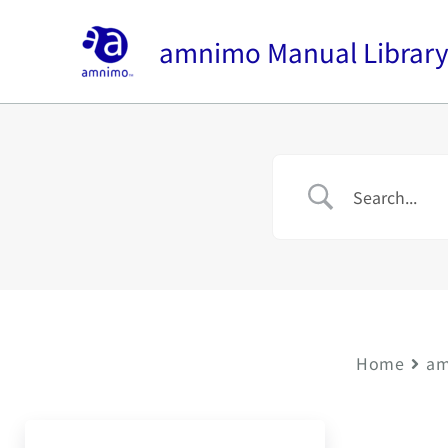
内
容
amnimo Manual Librar
を
ス
キ
ッ
プ
Home
am