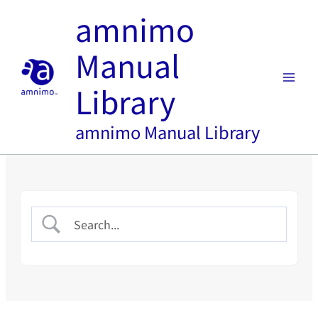
内
amnimo
容
を
Manual
ス
キ
Library
ッ
プ
amnimo Manual Library