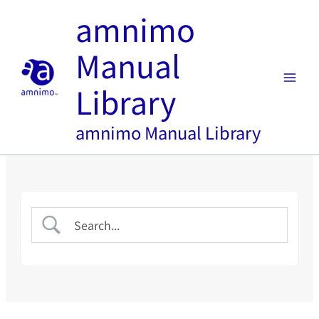
内
amnimo
容
を
Manual
ス
キ
Library
ッ
プ
amnimo Manual Library