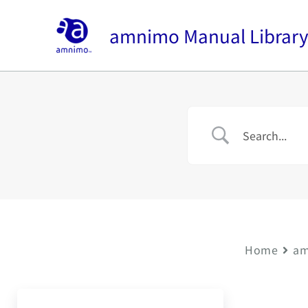
内
容
amnimo Manual Librar
を
ス
キ
ッ
プ
Home
am