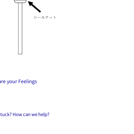
re your Feelings
 stuck? How can we help?