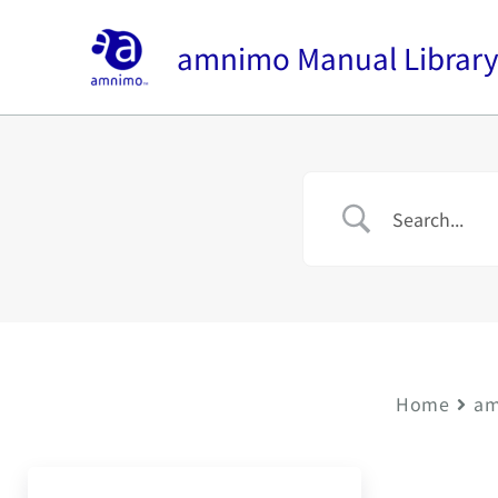
内
容
amnimo Manual Librar
を
ス
キ
ッ
プ
Home
am