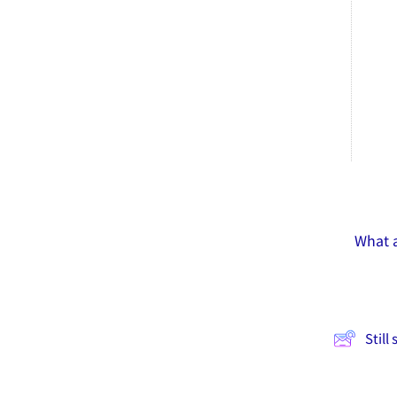
What a
Still