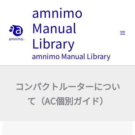
内
amnimo
容
を
Manual
ス
キ
Library
ッ
プ
amnimo Manual Library
コンパクトルーターについ
て（AC個別ガイド）