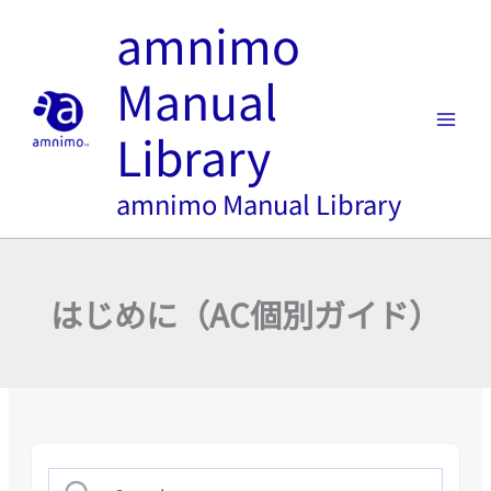
内
amnimo
容
を
Manual
ス
キ
Library
ッ
プ
amnimo Manual Library
はじめに（AC個別ガイド）