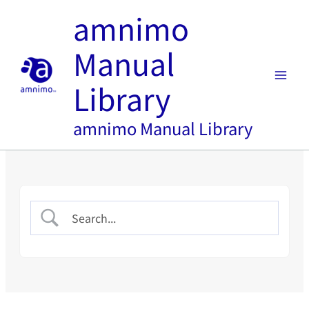
内
amnimo
容
を
Manual
ス
キ
Library
ッ
プ
amnimo Manual Library