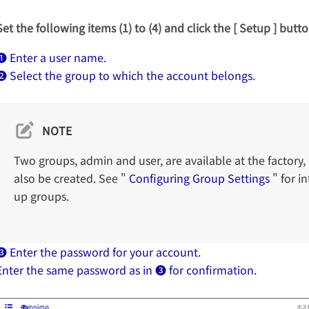
Set the following items (1) to (4) and click the [ Setup ] butto
❶ Enter a user name.
❷ Select the group to which the account belongs.
NOTE
Two groups, admin and user, are available at the factory
also be created. See "
Configuring Group Settings
" for i
up groups.
❸ Enter the password for your account.
Enter the same password as in ❸ for confirmation.