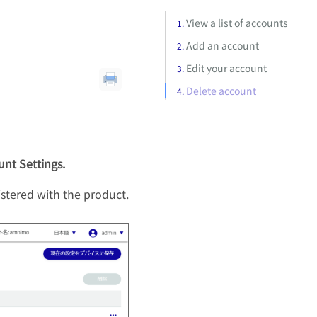
View a list of accounts
Add an account
Edit your account
Delete account
unt Settings.
istered with the product.