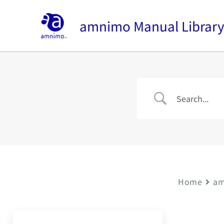
内
容
amnimo Manual Librar
を
ス
キ
ッ
プ
Home
am