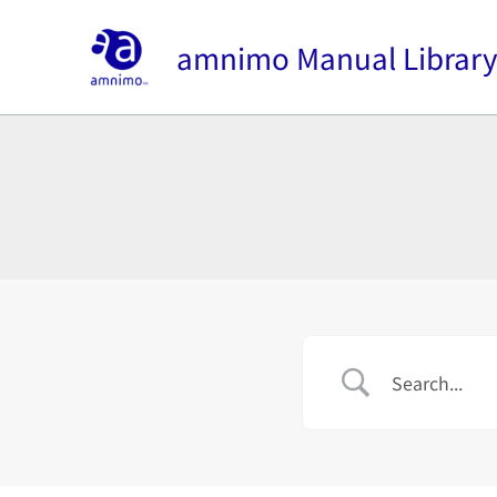
内
容
amnimo Manual Librar
を
ス
キ
ッ
プ