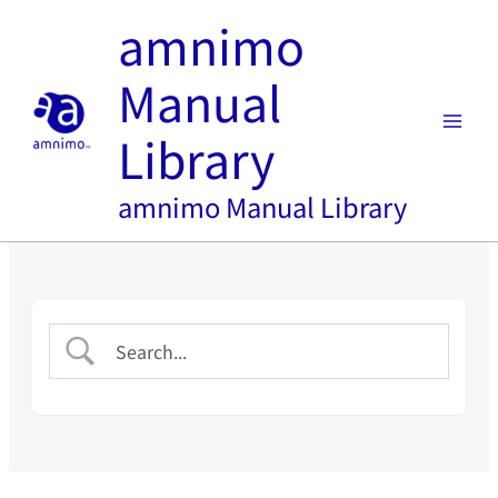
内
amnimo
容
を
Manual
ス
キ
Library
ッ
プ
amnimo Manual Library