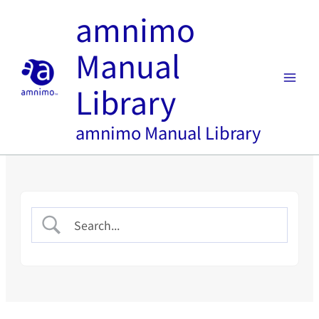
内
amnimo
容
を
Manual
ス
キ
Library
ッ
プ
amnimo Manual Library