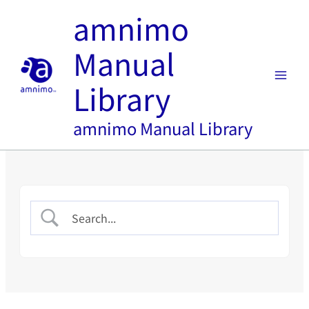
内
amnimo
容
を
Manual
ス
キ
Library
ッ
プ
amnimo Manual Library