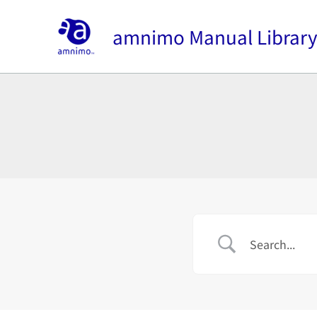
内
容
amnimo Manual Librar
を
ス
キ
ッ
プ