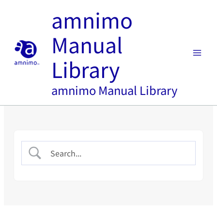
内
amnimo
容
を
Manual
ス
キ
Library
ッ
プ
amnimo Manual Library