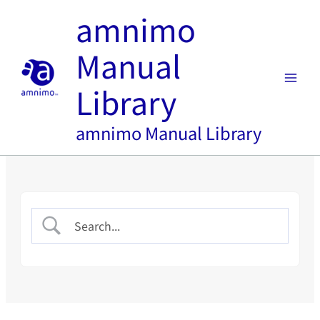
内
amnimo
容
を
Manual
ス
キ
Library
ッ
プ
amnimo Manual Library