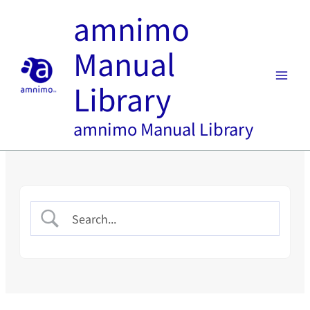
内
amnimo
容
を
Manual
ス
キ
Library
ッ
プ
amnimo Manual Library