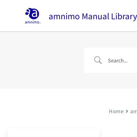
内
容
amnimo Manual Librar
を
ス
キ
ッ
プ
Home
am