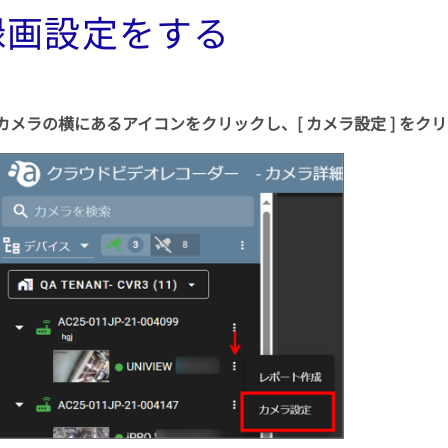
 録画設定をする
カメラの横にあるアイコン
をクリックし、[ カメラ設定 ] をク