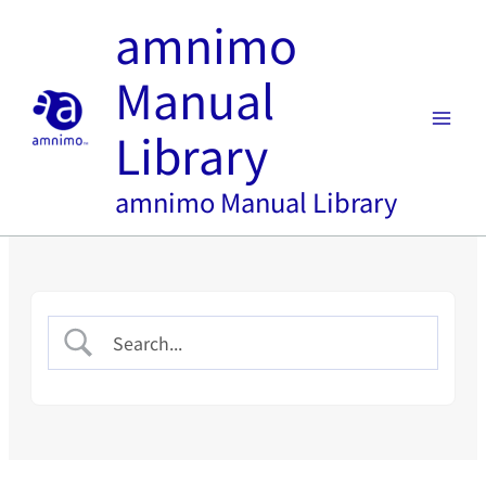
内
amnimo
容
を
Manual
ス
キ
Library
ッ
プ
amnimo Manual Library