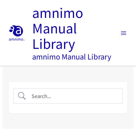
内
amnimo
容
を
Manual
ス
キ
Library
ッ
プ
amnimo Manual Library